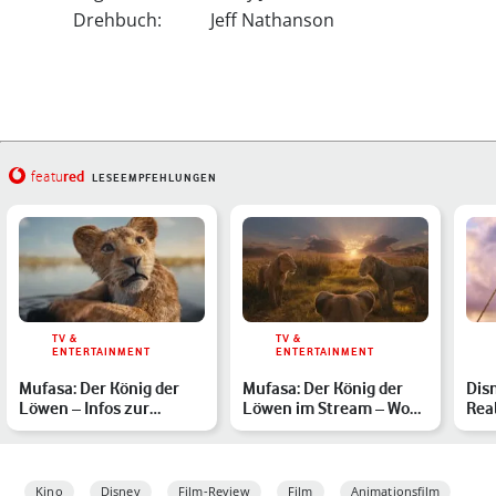
Drehbuch:
Jeff Nathanson
red
featu
LESEEMPFEHLUNGEN
TV &
TV &
ENTERTAINMENT
ENTERTAINMENT
Mufasa: Der König der
Mufasa: Der König der
Dis
Löwen – Infos zur
Löwen im Stream – Wo
Rea
Handlung, Cast und
und wann im Heimkino?
Die
Releas…
best
Kino
Disney
Film-Review
Film
Animationsfilm