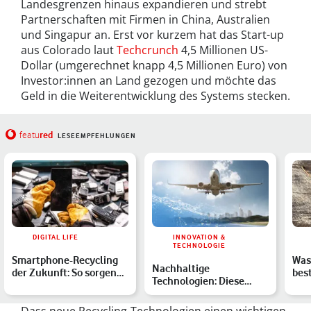
Landesgrenzen hinaus expandieren und strebt
Partnerschaften mit Firmen in China, Australien
und Singapur an. Erst vor kurzem hat das Start-up
aus Colorado laut
Techcrunch
4,5 Millionen US-
Dollar (umgerechnet knapp 4,5 Millionen Euro) von
Investor:innen an Land gezogen und möchte das
Geld in die Weiterentwicklung des Systems stecken.
red
featu
LESEEMPFEHLUNGEN
DIGITAL LIFE
INNOVATION &
TECHNOLOGIE
Smartphone-Recycling
Was
Nachhaltige
der Zukunft: So sorgen
bes
Technologien: Diese
KI-Recycling-Roboter …
Mül
Erfindungen schützen
Umwelt und K…
Dass neue Recycling-Technologien einen wichtigen