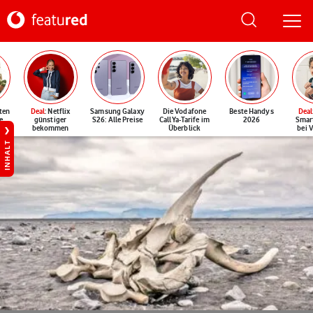
ten
Deal
: Netflix
Samsung Galaxy
Die Vodafone
Beste Handys
Deal
e
günstiger
S26: Alle Preise
CallYa-Tarife im
2026
Smar
bekommen
Überblick
bei 
INHALT