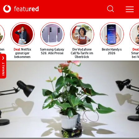
ten
Deal
: Netflix
Samsung Galaxy
Die Vodafone
Beste Handys
Deal
e
günstiger
S26: Alle Preise
CallYa-Tarife im
2026
Smar
bekommen
Überblick
bei 
INHALT