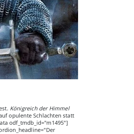
est.
Königreich der Himmel
auf opulente Schlachten statt
adata odf_tmdb_id="m1495"]
ordion_headline="Der