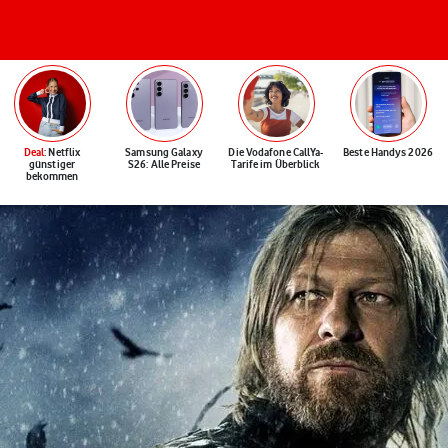
Deal
: Netflix
Samsung Galaxy
Die Vodafone CallYa-
Beste Handys 2026
günstiger
S26: Alle Preise
Tarife im Überblick
bekommen