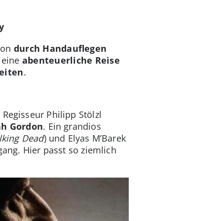
y
rson
durch Handauflegen
 eine
abenteuerliche Reise
eiten
.
Regisseur Philipp Stölzl
h Gordon
. Ein grandios
lking Dead
) und Elyas M’Barek
gang. Hier passt so ziemlich