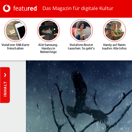
Das Magazin für digitale Kultur
Vodafone: SIM-Karte
Alle Samsung-
Vodafone-Router
Handy auf Raten
freischalten
Handys in
tauschen: So geht's
kaufen: Alle Infos
Reihenfolge
INHALT