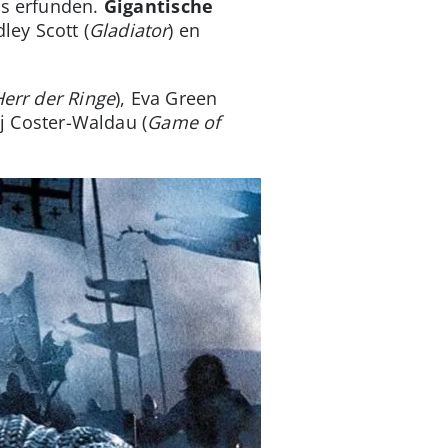
s erfunden.
Gigantische
ley Scott (
Gladiator
) en
err der Ringe
), Eva Green
j Coster-Waldau (
Game of