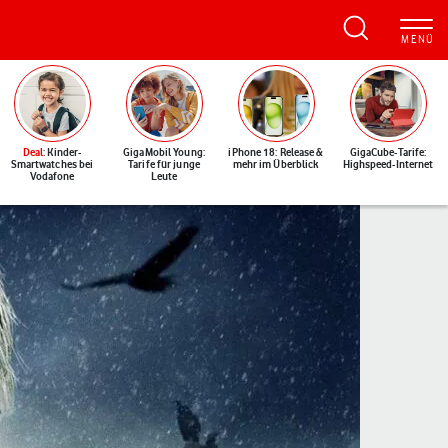
Deal
: Kinder-
GigaMobil Young:
iPhone 18: Release &
GigaCube-Tarife:
Smartwatches bei
Tarife für junge
mehr im Überblick
Highspeed-Internet
Vodafone
Leute