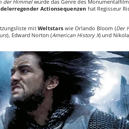
h der Himmel
wurde das Genre des Monumentalfilm
ndelerregender Actionsequenzen
hat Regisseur Rid
tzungsliste mit
Weltstars
wie Orlando Bloom (
Der H
urs
), Edward Norton (
American History X
) und Nikola