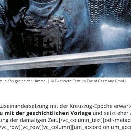
om in Königreich der Himmel | © Twentieth Century Fox of Germany GmbH
 Auseinandersetzung mit der Kreuzzug-Epoche erwart
u mit der geschichtlichen Vorlage
und setzt eher 
lung der damaligen Zeit.[/vc_column_text][odf-met
[/vc_row][vc_row][vc_column][um_accordion um_acc