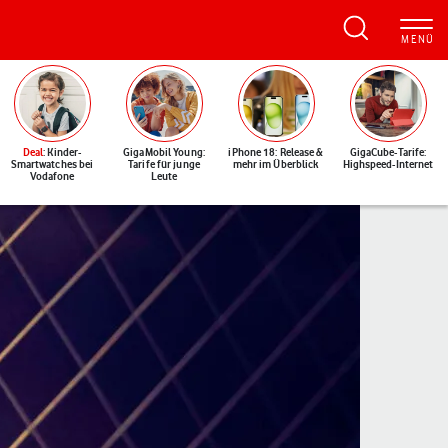
Deal
: Kinder-
GigaMobil Young:
iPhone 18: Release &
GigaCube-Tarife:
Smartwatches bei
Tarife für junge
mehr im Überblick
Highspeed-Internet
Vodafone
Leute