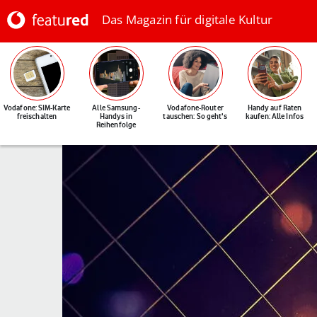
Das Magazin für digitale Kultur
Vodafone: SIM-Karte
Alle Samsung-
Vodafone-Router
Handy auf Raten
freischalten
Handys in
tauschen: So geht's
kaufen: Alle Infos
Reihenfolge