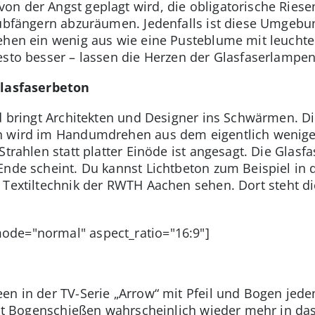
n der Angst geplagt wird, die obligatorische Riese
aubfängern abzuräumen. Jedenfalls ist diese Umgebu
sehen ein wenig aus wie eine Pusteblume mit leuch
esto besser – lassen die Herzen der Glasfaserlampe
Glasfaserbeton
nd bringt Architekten und Designer ins Schwärmen. D
n wird im Handumdrehen aus dem eigentlich weniger
Strahlen statt platter Einöde ist angesagt. Die Glas
Ende scheint. Du kannst Lichtbeton zum Beispiel in
r Textiltechnik der RWTH Aachen sehen. Dort steht di
de="normal" aspect_ratio="16:9"]
n in der TV-Serie „Arrow“ mit Pfeil und Bogen jeden 
 ist Bogenschießen wahrscheinlich wieder mehr in da