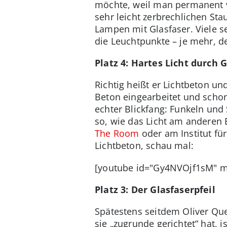
möchte, weil man permanent vo
sehr leicht zerbrechlichen St
Lampen mit Glasfaser. Viele 
die Leuchtpunkte – je mehr, d
Platz 4: Hartes Licht durch 
Richtig heißt er Lichtbeton u
Beton eingearbeitet und scho
echter Blickfang: Funkeln und 
so, wie das Licht am anderen 
The Room
oder am Institut fü
Lichtbeton, schau mal:
[youtube id="Gy4NVOjf1sM" mo
Platz 3: Der Glasfaserpfeil
Spätestens seitdem Oliver Quee
sie „zugrunde gerichtet“ hat,