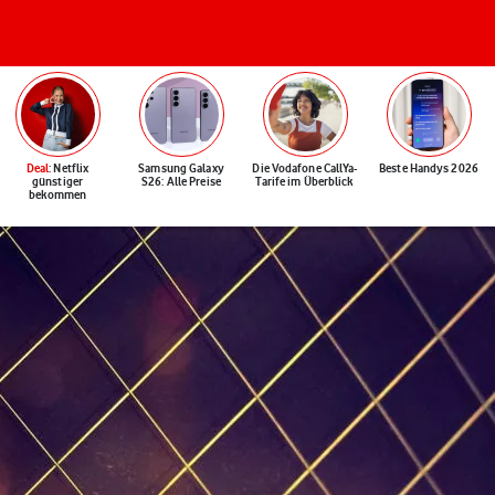
Deal
: Netflix
Samsung Galaxy
Die Vodafone CallYa-
Beste Handys 2026
günstiger
S26: Alle Preise
Tarife im Überblick
bekommen