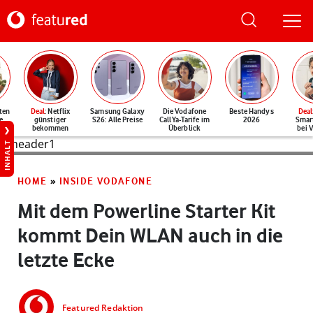
ten
Deal
: Netflix
Samsung Galaxy
Die Vodafone
Beste Handys
Deal
e
günstiger
S26: Alle Preise
CallYa-Tarife im
2026
Smar
bekommen
Überblick
bei 
INHALT
HOME
»
INSIDE VODAFONE
Mit dem Powerline Starter Kit
kommt Dein WLAN auch in die
letzte Ecke
Featured Redaktion