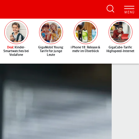
Deal
: Kinder-
GigaMobil Young:
iPhone 18: Release &
GigaCube-Tarife:
Smartwatches bei
Tarife für junge
mehr im Überblick
Highspeed-Internet
Vodafone
Leute