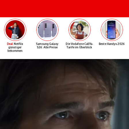
Deal
: Netflix
Samsung Galaxy
Die Vodafone CallYa-
Beste Handys 2026
günstiger
S26: Alle Preise
Tarife im Überblick
bekommen