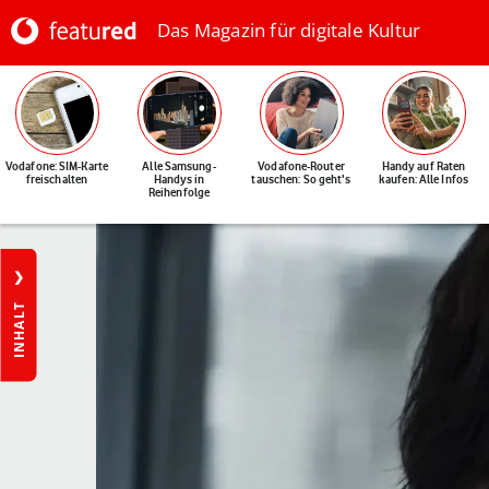
Das Magazin für digitale Kultur
Vodafone: SIM-Karte
Alle Samsung-
Vodafone-Router
Handy auf Raten
freischalten
Handys in
tauschen: So geht's
kaufen: Alle Infos
Reihenfolge
INHALT