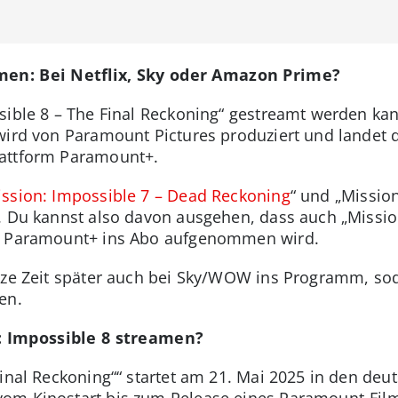
men: Bei Netflix, Sky oder Amazon Prime?
ible 8 – The Final Reckoning“ gestreamt werden kann
wird von Paramount Pictures produziert und landet d
lattform Paramount+.
ssion: Impossible 7 – Dead Reckoning
“ und „Mission
r. Du kannst also davon ausgehen, dass auch „Missi
ei Paramount+ ins Abo aufgenommen wird.
rze Zeit später auch bei Sky/WOW ins Programm, sod
en.
 Impossible 8 streamen?
inal Reckoning““ startet am 21. Mai 2025 in den deut
om Kinostart bis zum Release eines Paramount-Fil