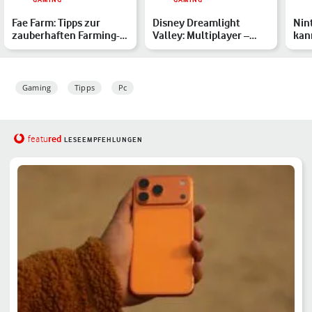
Fae Farm: Tipps zur
Disney Dreamlight
Nin
zauberhaften Farming-
Valley: Multiplayer –
kan
Sim
kannst Du das Game zu
Str
zwe…
Gaming
Tipps
Pc
red
featu
LESEEMPFEHLUNGEN