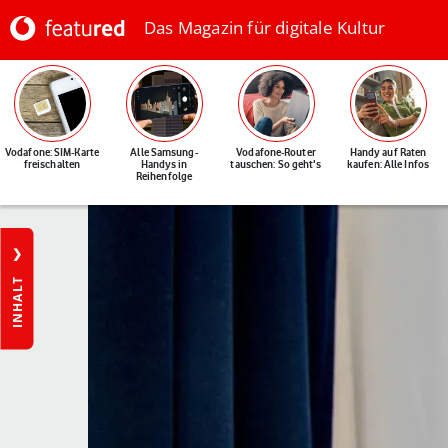
Das Magazin für digitale Kultur
Vodafone: SIM-Karte
Alle Samsung-
Vodafone-Router
Handy auf Raten
freischalten
Handys in
tauschen: So geht's
kaufen: Alle Infos
Reihenfolge
INHALT