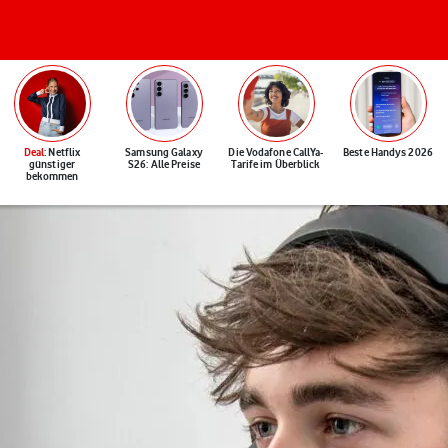
Deal
: Netflix
Samsung Galaxy
Die Vodafone CallYa-
Beste Handys 2026
günstiger
S26: Alle Preise
Tarife im Überblick
bekommen