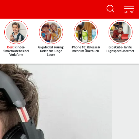
Deal
: Kinder-
GigaMobil Young:
iPhone 18: Release &
GigaCube-Tarife:
Smartwatches bei
Tarife für junge
mehr im Überblick
Highspeed-Internet
Vodafone
Leute