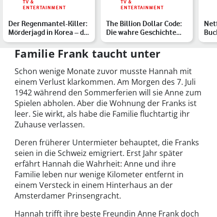
TV &
TV &
ENTERTAINMENT
ENTERTAINMENT
Der Regenmantel-Killer:
The Billion Dollar Code:
Netf
Mörderjagd in Korea – die
Die wahre Geschichte
Buc
wahre Geschicht…
der Millionenklage
Die
Übe
Familie Frank taucht unter
Schon wenige Monate zuvor musste Hannah mit
einem Verlust klarkommen. Am Morgen des 7. Juli
1942 während den Sommerferien will sie Anne zum
Spielen abholen. Aber die Wohnung der Franks ist
leer. Sie wirkt, als habe die Familie fluchtartig ihr
Zuhause verlassen.
Deren früherer Untermieter behauptet, die Franks
seien in die Schweiz emigriert. Erst Jahr später
erfährt Hannah die Wahrheit: Anne und ihre
Familie leben nur wenige Kilometer entfernt in
einem Versteck in einem Hinterhaus an der
Amsterdamer Prinsengracht.
Hannah trifft ihre beste Freundin Anne Frank doch