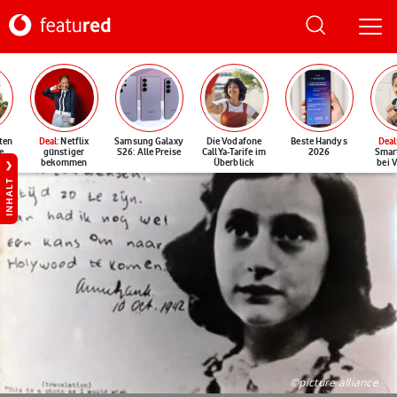
ten
Deal
: Netflix
Samsung Galaxy
Die Vodafone
Beste Handys
Deal
e
günstiger
S26: Alle Preise
CallYa-Tarife im
2026
Smar
bekommen
Überblick
bei 
INHALT
©picture alliance