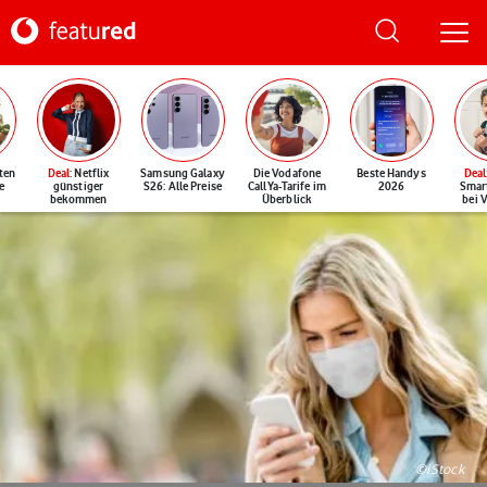
ten
Deal
: Netflix
Samsung Galaxy
Die Vodafone
Beste Handys
Deal
e
günstiger
S26: Alle Preise
CallYa-Tarife im
2026
Smar
bekommen
Überblick
bei 
©iStock