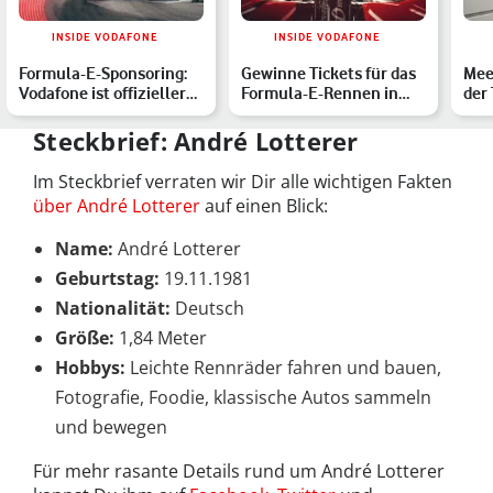
INSIDE VODAFONE
INSIDE VODAFONE
Formula-E-Sponsoring:
Gewinne Tickets für das
Meet
Vodafone ist offizieller
Formula-E-Rennen in
der
Kommunikationspart…
Berlin: Mit Highspeed…
For
Steckbrief: André Lotterer
Im Steckbrief verraten wir Dir alle wichtigen Fakten
über André Lotterer
auf einen Blick:
Name:
André Lotterer
Geburtstag:
19.11.1981
Nationalität:
Deutsch
Größe:
1,84 Meter
Hobbys:
Leichte Rennräder fahren und bauen,
Fotografie, Foodie, klassische Autos sammeln
und bewegen
Für mehr rasante Details rund um André Lotterer