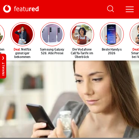
ten
Deal
: Netflix
Samsung Galaxy
Die Vodafone
Beste Handys
Deal
e
günstiger
S26: Alle Preise
CallYa-Tarife im
2026
Smar
bekommen
Überblick
bei 
INHALT