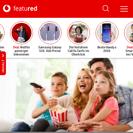
ten
Deal
: Netflix
Samsung Galaxy
Die Vodafone
Beste Handys
Deal
e
günstiger
S26: Alle Preise
CallYa-Tarife im
2026
Smar
bekommen
Überblick
bei 
INHALT