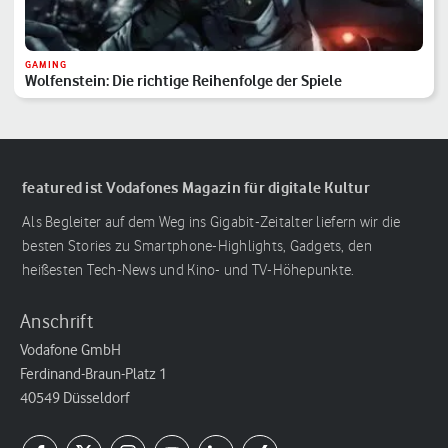
GAMING
Wolfenstein: Die richtige Reihenfolge der Spiele
featured ist Vodafones Magazin für digitale Kultur
Als Begleiter auf dem Weg ins Gigabit-Zeitalter liefern wir die
besten Stories zu Smartphone-Highlights, Gadgets, den
heißesten Tech-News und Kino- und TV-Höhepunkte.
Anschrift
Vodafone GmbH
Ferdinand-Braun-Platz 1
40549 Düsseldorf