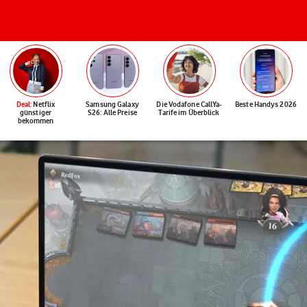
Deal
: Netflix
Samsung Galaxy
Die Vodafone CallYa-
Beste Handys 2026
günstiger
S26: Alle Preise
Tarife im Überblick
bekommen