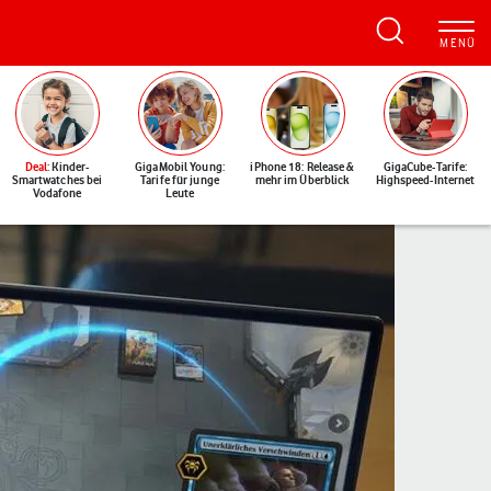
Deal
: Kinder-
GigaMobil Young:
iPhone 18: Release &
GigaCube-Tarife:
Smartwatches bei
Tarife für junge
mehr im Überblick
Highspeed-Internet
Vodafone
Leute