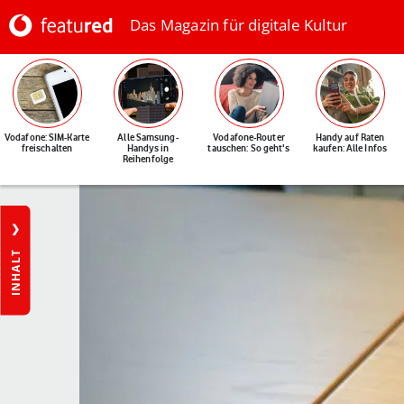
Das Magazin für digitale Kultur
Vodafone: SIM-Karte
Alle Samsung-
Vodafone-Router
Handy auf Raten
freischalten
Handys in
tauschen: So geht's
kaufen: Alle Infos
Reihenfolge
INHALT