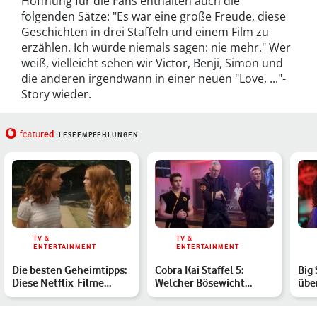
Hoffnung für die Fans enthalten auch die
folgenden Sätze: "Es war eine große Freude, diese
Geschichten in drei Staffeln und einem Film zu
erzählen. Ich würde niemals sagen: nie mehr." Wer
weiß, vielleicht sehen wir Victor, Benji, Simon und
die anderen irgendwann in einer neuen "Love, ..."-
Story wieder.
red
featu
LESEEMPFEHLUNGEN
TV &
TV &
ENTERTAINMENT
ENTERTAINMENT
Die besten Geheimtipps:
Cobra Kai Staffel 5:
Big 
Diese Netflix-Filme
Welcher Bösewicht
übe
solltest Du gesehen h…
erwartet uns in den
Dead
neuen …