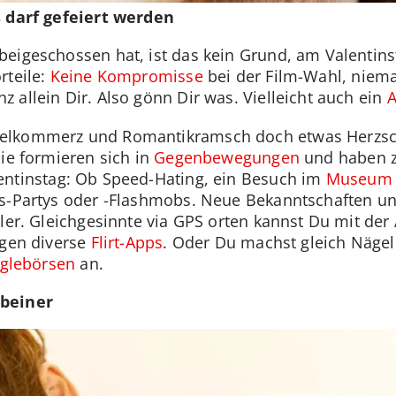
s darf gefeiert werden
eigeschossen hat, ist das kein Grund, am Valentinst
rteile:
Keine Kompromisse
bei der Film-Wahl, niem
 allein Dir. Also gönn Dir was. Vielleicht auch ein
A
elkommerz und Romantikramsch doch etwas Herzsc
Die formieren sich in
Gegenbewegungen
und haben zw
entinstag: Ob Speed-Hating, ein Besuch im
Museum d
gs-Partys oder -Flashmobs. Neue Bekanntschaften und
ller. Gleichgesinnte via GPS orten kannst Du mit de
rgen diverse
Flirt-Apps
. Oder Du machst gleich Näge
nglebörsen
an.
rbeiner