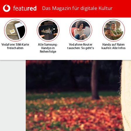
Das Magazin für digitale Kultur
Vodafone: SIM-Karte
Alle Samsung-
Vodafone-Router
Handy auf Raten
freischalten
Handys in
tauschen: So geht's
kaufen: Alle Infos
Reihenfolge