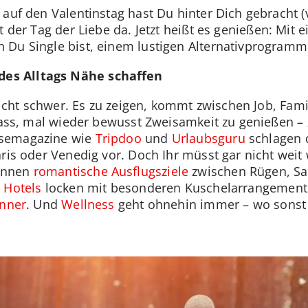
auf den Valentinstag hast Du hinter Dich gebracht (
st der Tag der Liebe da. Jetzt heißt es genießen: Mit
 Du Single bist, einem lustigen Alternativprogramm
es Alltags Nähe schaffen
 nicht schwer. Es zu zeigen, kommt zwischen Job, Fam
nlass, mal wieder bewusst Zweisamkeit zu genießen –
isemagazine wie
Tripdoo
und
Urlaubsguru
schlagen 
aris oder Venedig vor. Doch Ihr müsst gar nicht wei
önnen
romantische Ausflugsziele
zwischen Rügen, S
e
Hotels
locken mit besonderen Kuschelarrangement
inner
. Und
Wellness
geht ohnehin immer – wo sonst 