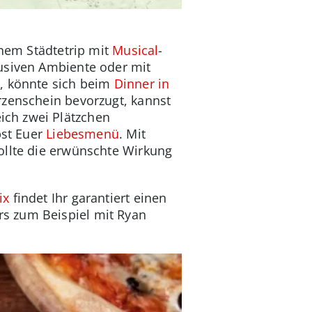
inem Städtetrip mit
Musical
-
usiven Ambiente oder mit
t, könnte sich beim
Dinner in
rzenschein bevorzugt, kannst
ich zwei Plätzchen
bst Euer
Liebesmenü
. Mit
ollte die erwünschte Wirkung
ix
findet Ihr garantiert einen
rs zum Beispiel mit Ryan