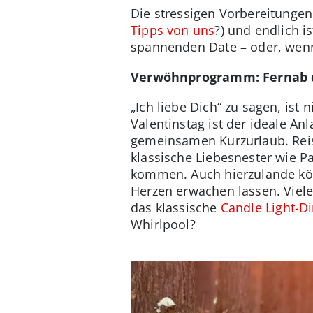
Die stressigen Vorbereitungen 
Tipps von uns
?) und endlich i
spannenden Date – oder, wenn
Verwöhnprogramm: Fernab d
„Ich liebe Dich“ zu sagen, ist
Valentinstag ist der ideale A
gemeinsamen Kurzurlaub. Re
klassische Liebesnester wie P
kommen. Auch hierzulande k
Herzen erwachen lassen. Viel
das klassische
Candle Light-D
Whirlpool?