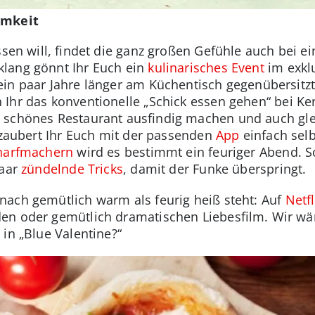
amkeit
ssen will, findet die ganz großen Gefühle auch bei e
lang gönnt Ihr Euch ein
kulinarisches Event
im exkl
in paar Jahre länger am Küchentisch gegenübersitz
Ihr das konventionelle „Schick essen gehen“ bei Ke
 schönes Restaurant ausfindig machen und auch gle
, zaubert Ihr Euch mit der passenden
App
einfach sel
harfmachern
wird es bestimmt ein feuriger Abend. S
paar
zündelnde Tricks
, damit der Funke überspringt.
nach gemütlich warm als feurig heiß steht: Auf
Netfl
en oder gemütlich dramatischen Liebesfilm. Wir wä
in „Blue Valentine?“