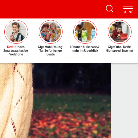
Deal
: Kinder-
GigaMobil Young:
iPhone 18: Release &
GigaCube-Tarife:
Smartwatches bei
Tarife für junge
mehr im Überblick
Highspeed-Internet
Vodafone
Leute