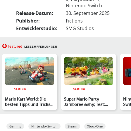
Nintendo Switch
Release-Datum:
30. September 2025
Publisher:
Fictions
Entwicklerstudio:
SMG Studios
red
featu
LESEEMPFEHLUNGEN
GAMING
GAMING
Mario Kart World: Die
Super Mario Party
Nin
besten Tipps und Tricks
Jamboree &shy; Test:
Swit
im Guide
Lohnt sich das Party-
Unt
Spiel…
Gaming
Nintendo-Switch
Steam
Xbox-One