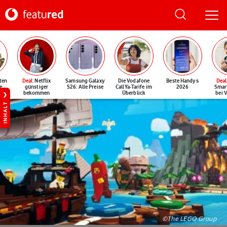
ten
Deal
: Netflix
Samsung Galaxy
Die Vodafone
Beste Handys
Deal
e
günstiger
S26: Alle Preise
CallYa-Tarife im
2026
Smar
bekommen
Überblick
bei 
INHALT
©The LEGO Group