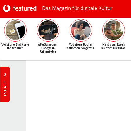
Das Magazin für digitale Kultur
Vodafone: SIM-Karte
Alle Samsung-
Vodafone-Router
Handy auf Raten
freischalten
Handys in
tauschen: So geht's
kaufen: Alle Infos
Reihenfolge
INHALT