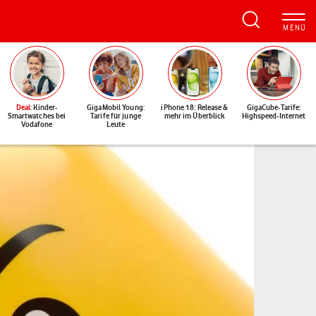
Deal
: Kinder-
GigaMobil Young:
iPhone 18: Release &
GigaCube-Tarife:
Smartwatches bei
Tarife für junge
mehr im Überblick
Highspeed-Internet
Vodafone
Leute