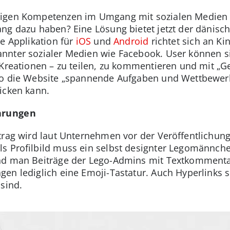
igen Kompetenzen im Umgang mit sozialen Medien u
ng dazu haben? Eine Lösung bietet jetzt der dänisch
e Applikation für
iOS
und
Android
richtet sich an Ki
nnter sozialer Medien wie Facebook. User können si
-Kreationen – zu teilen, zu kommentieren und mit „G
so die Website „spannende Aufgaben und Wettbewer
icken kann.
ehrungen
trag wird laut Unternehmen vor der Veröffentlichun
s Profilbild muss ein selbst designter Legomännchen
end man Beiträge der Lego-Admins mit Textkommentar
en lediglich eine Emoji-Tastatur. Auch Hyperlinks 
sind.