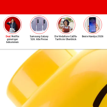
Deal
: Netflix
Samsung Galaxy
Die Vodafone CallYa-
Beste Handys 2026
günstiger
S26: Alle Preise
Tarife im Überblick
bekommen