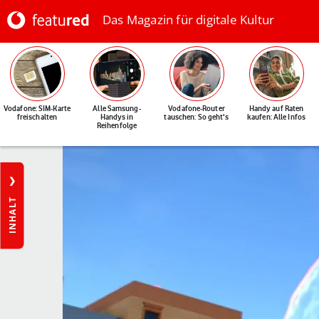
Das Magazin für digitale Kultur
Vodafone: SIM-Karte
Alle Samsung-
Vodafone-Router
Handy auf Raten
freischalten
Handys in
tauschen: So geht's
kaufen: Alle Infos
Reihenfolge
INHALT