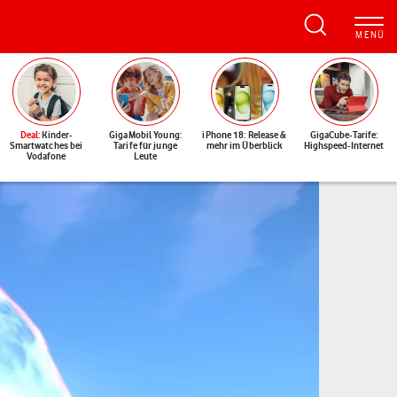
Deal
: Kinder-
GigaMobil Young:
iPhone 18: Release &
GigaCube-Tarife:
Smartwatches bei
Tarife für junge
mehr im Überblick
Highspeed-Internet
Vodafone
Leute