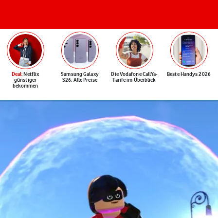
Deal
: Netflix
Samsung Galaxy
Die Vodafone CallYa-
Beste Handys 2026
günstiger
S26: Alle Preise
Tarife im Überblick
bekommen