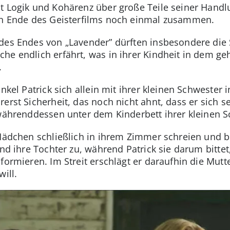
st Logik und Kohärenz über große Teile seiner Handlu
gen Ende des Geisterfilms noch einmal zusammen.
des Endes von „Lavender” dürften insbesondere die 
he endlich erfährt, was in ihrer Kindheit in dem g
.
Onkel Patrick sich allein mit ihrer kleinen Schwester
erst Sicherheit, das noch nicht ahnt, dass er sich s
 währenddessen unter dem Kinderbett ihrer kleinen S
 Mädchen schließlich in ihrem Zimmer schreien und b
und ihre Tochter zu, während Patrick sie darum bittet
formieren. Im Streit erschlägt er daraufhin die Mut
will.