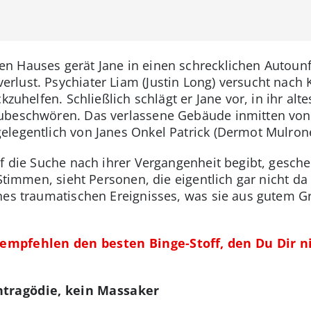
 Hauses gerät Jane in einen schrecklichen Autounfa
lust. Psychiater Liam (Justin Long) versucht nach K
kzuhelfen. Schließlich schlägt er Jane vor, in ihr al
ubeschwören. Das verlassene Gebäude inmitten von 
legentlich von Janes Onkel Patrick (Dermot Mulron
uf die Suche nach ihrer Vergangenheit begibt, gesc
 Stimmen, sieht Personen, die eigentlich gar nicht d
nes traumatischen Ereignisses, was sie aus gutem Gr
 empfehlen den besten Binge-Stoff, den Du Dir n
ntragödie, kein Massaker