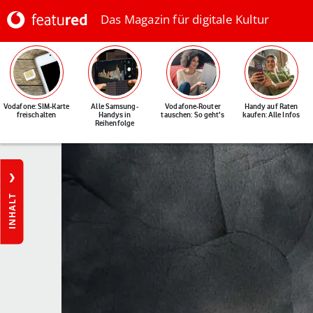
Das Magazin für digitale Kultur
Vodafone: SIM-Karte
Alle Samsung-
Vodafone-Router
Handy auf Raten
freischalten
Handys in
tauschen: So geht's
kaufen: Alle Infos
Reihenfolge
INHALT