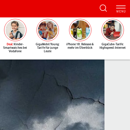
Deal
: Kinder-
GigaMobil Young:
iPhone 18: Release &
GigaCube-Tarife:
Smartwatches bei
Tarife für junge
mehr im Überblick
Highspeed-Internet
Vodafone
Leute