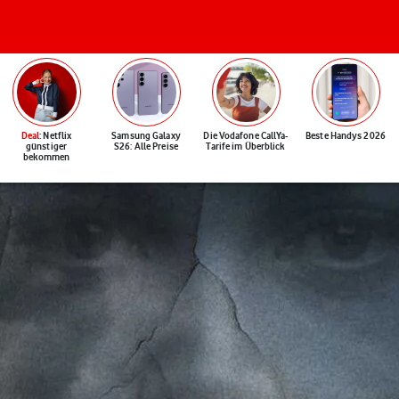
Deal
: Netflix
Samsung Galaxy
Die Vodafone CallYa-
Beste Handys 2026
günstiger
S26: Alle Preise
Tarife im Überblick
bekommen