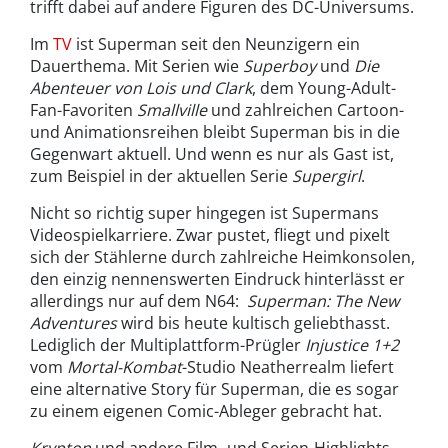
trifft dabei auf andere Figuren des DC-Universums.
Im
TV
ist Superman seit den Neunzigern ein
Dauerthema. Mit Serien wie
Superboy
und
Die
Abenteuer von Lois und Clark
, dem Young-Adult-
Fan-Favoriten
Smallville
und zahlreichen Cartoon-
und Animationsreihen bleibt Superman bis in die
Gegenwart aktuell. Und wenn es nur als Gast ist,
zum Beispiel in der aktuellen Serie
Supergirl
.
Nicht so richtig super hingegen ist Supermans
Videospielkarriere. Zwar pustet, fliegt und pixelt
sich der Stählerne durch zahlreiche Heimkonsolen,
den einzig nennenswerten Eindruck hinterlässt er
allerdings nur auf dem N64:
Superman: The New
Adventures
wird bis heute kultisch geliebthasst.
Lediglich der Multiplattform-Prügler
Injustice 1+2
vom
Mortal-Kombat
-Studio Neatherrealm liefert
eine alternative Story für Superman, die es sogar
zu einem eigenen Comic-Ableger gebracht hat.