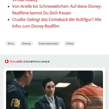
Von Arielle bis Schneewittchen: Auf diese Disney-
Realfilme kannst Du Dich freuen
Cruella: Gelingt das Comeback der Kultfigur? Alle
Infos zum Disney-Realfilm
Kino
Disney
Entertainment
Filme
red
featu
LESEEMPFEHLUNGEN