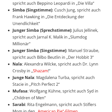
spricht auch Beppino Leopardi in „Die Villa“
Simba (Singstimme)
: Cusch Jung, spricht auch
Frank Hawking in „Die Entdeckung der
Unendlichkeit“
Junger Simba (Sprechstimme)
: Julius Jellinek,
spricht auch Jarnal K. Malik in „Slumdog
Millionär“
Junger Simba (Singstimme)
: Manuel Straube,
spricht auch Bilbo Beutlin in „Der Hobbit 3“
Nala
: Alexandra Wilcke, spricht auch Dr. Lynn
Crosby in „
Shazam
!“
Junge Nala
: Magdalena Turba, spricht auch
Stacie in „Pitch Perfect 2“
Mufasa
: Wolfgang Kühne, spricht auch Syd in
„Children of Men“
Sarabi
: Rita Engelmann, spricht auch Stiflers
Mom in den
„American Pie“-Filmen