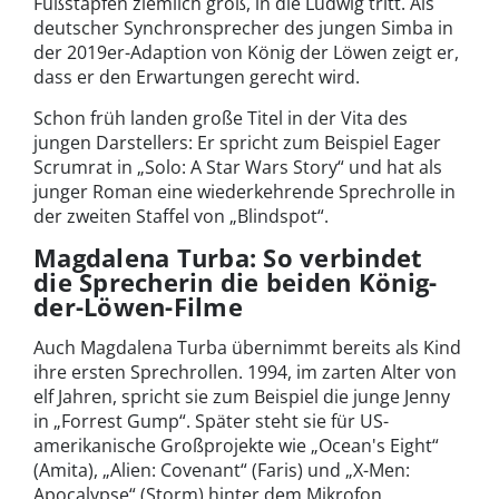
Fußstapfen ziemlich groß, in die Ludwig tritt. Als
deutscher Synchronsprecher des jungen Simba in
der 2019er-Adaption von König der Löwen zeigt er,
dass er den Erwartungen gerecht wird.
Schon früh landen große Titel in der Vita des
jungen Darstellers: Er spricht zum Beispiel Eager
Scrumrat in „Solo: A Star Wars Story“ und hat als
junger Roman eine wiederkehrende Sprechrolle in
der zweiten Staffel von „Blindspot“.
Magdalena Turba: So verbindet
die Sprecherin die beiden König-
der-Löwen-Filme
Auch Magdalena Turba übernimmt bereits als Kind
ihre ersten Sprechrollen. 1994, im zarten Alter von
elf Jahren, spricht sie zum Beispiel die junge Jenny
in „Forrest Gump“. Später steht sie für US-
amerikanische Großprojekte wie „Ocean's Eight“
(Amita), „Alien: Covenant“ (Faris) und „X-Men:
Apocalypse“ (Storm) hinter dem Mikrofon.