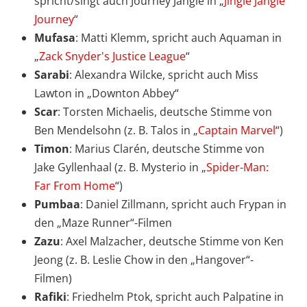
spricht/singt auch Journey Jangle in „
Jingle Jangle
Journey
“
Mufasa
: Matti Klemm, spricht auch Aquaman in
„
Zack Snyder's Justice League
“
Sarabi
: Alexandra Wilcke, spricht auch Miss
Lawton in „Downton Abbey“
Scar
: Torsten Michaelis, deutsche Stimme von
Ben Mendelsohn (z. B. Talos in „
Captain Marvel
“)
Timon
: Marius Clarén, deutsche Stimme von
Jake Gyllenhaal (z. B. Mysterio in „
Spider-Man:
Far From Home
“)
Pumbaa
: Daniel Zillmann, spricht auch Frypan in
den „Maze Runner“-Filmen
Zazu
: Axel Malzacher, deutsche Stimme von Ken
Jeong (z. B. Leslie Chow in den „Hangover“-
Filmen)
Rafiki
: Friedhelm Ptok, spricht auch Palpatine in