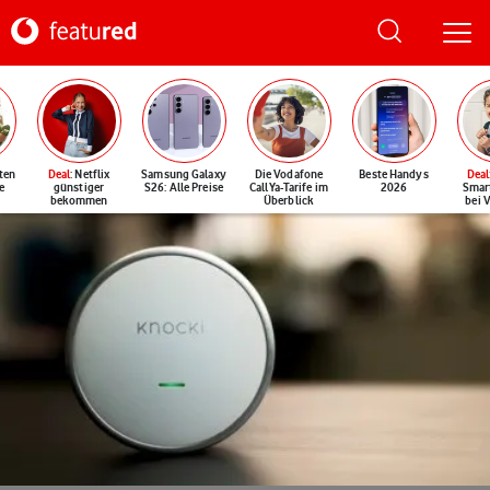
ten
Deal
: Netflix
Samsung Galaxy
Die Vodafone
Beste Handys
Deal
e
günstiger
S26: Alle Preise
CallYa-Tarife im
2026
Smar
bekommen
Überblick
bei 