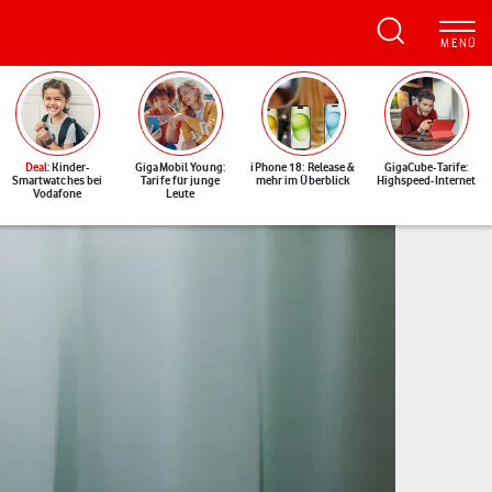
Deal
: Kinder-
GigaMobil Young:
iPhone 18: Release &
GigaCube-Tarife:
Smartwatches bei
Tarife für junge
mehr im Überblick
Highspeed-Internet
Vodafone
Leute