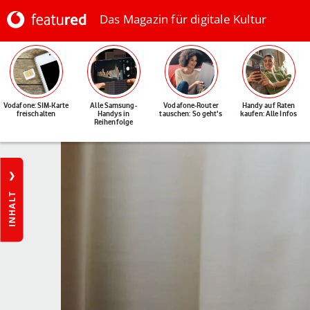
Das Magazin für digitale Kultur
Vodafone: SIM-Karte
Alle Samsung-
Vodafone-Router
Handy auf Raten
freischalten
Handys in
tauschen: So geht's
kaufen: Alle Infos
Reihenfolge
INHALT