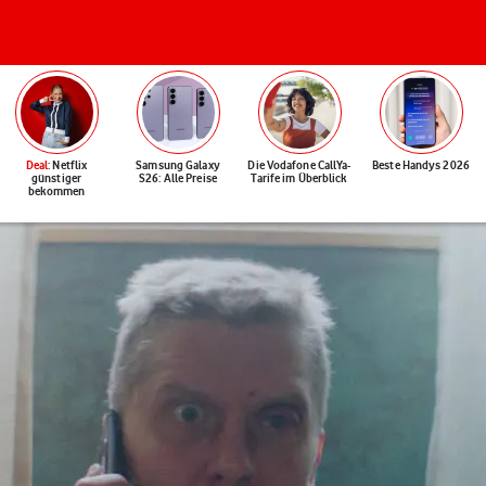
Deal
: Netflix
Samsung Galaxy
Die Vodafone CallYa-
Beste Handys 2026
günstiger
S26: Alle Preise
Tarife im Überblick
bekommen