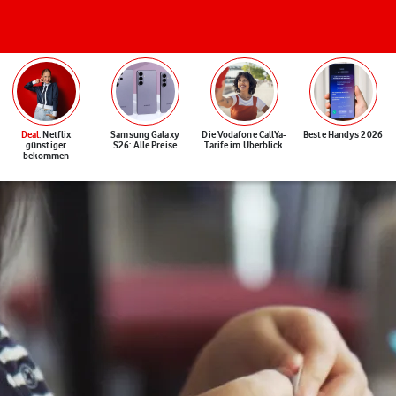
Deal
: Netflix
Samsung Galaxy
Die Vodafone CallYa-
Beste Handys 2026
günstiger
S26: Alle Preise
Tarife im Überblick
bekommen