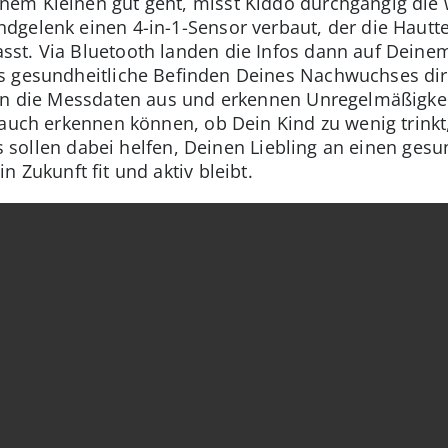
em Kleinen gut geht, misst Kiddo durchgängig die w
dgelenk einen 4-in-1-Sensor verbaut, der die Hautt
st. Via Bluetooth landen die Infos dann auf Dein
s gesundheitliche Befinden Deines Nachwuchses dir
ten die Messdaten aus und erkennen Unregelmäßigk
 auch erkennen können, ob Dein Kind zu wenig trinkt
fos sollen dabei helfen, Deinen Liebling an einen ges
n Zukunft fit und aktiv bleibt.