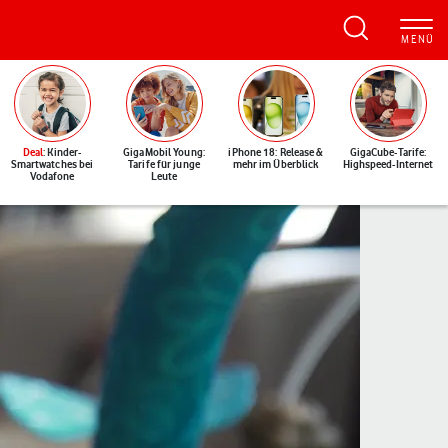
Deal
: Kinder-
GigaMobil Young:
iPhone 18: Release &
GigaCube-Tarife:
Smartwatches bei
Tarife für junge
mehr im Überblick
Highspeed-Internet
Vodafone
Leute