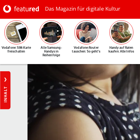
Das Magazin für digitale Kultur
Vodafone: SIM-Karte
Alle Samsung-
Vodafone-Router
Handy auf Raten
freischalten
Handys in
tauschen: So geht's
kaufen: Alle Infos
Reihenfolge
INHALT