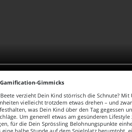
 Gamification-Gimmicks
 Beete verzieht Dein Kind störrisch die Schnute? Mit
heiten vielleicht trotzdem etwas drehen – und zwar
festhalten, was Dein Kind über den Tag gegessen un
chläge. Um generell etwas am gesünderen Lifestyle 
egen, für die Dein Sprössling Belohnungspunkte einh
eine halbe Stunde auf dem Spielplatz herumtobt, ei