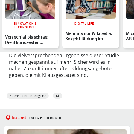
INNOVATION &
DIGITAL LIFE
TECHNOLOGIE
Mehr als nur Wikipedia:
Mic
Von genial bis schräg:
So geht Bildung im
AR-B
Die 8 kuriosesten
Internet-Zeitalter
bli
Roboter-Kreationen
Die vielversprechenden Ergebnisse dieser Studie
machen gespannt auf mehr. Sicher wird es in
naher Zukunft immer öfter Bildungsangebote
geben, die mit KI ausgestattet sind.
Kuenstliche-Intelligenz
Ki
red
featu
LESEEMPFEHLUNGEN