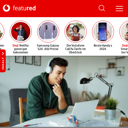
ten
Deal
: Netflix
Samsung Galaxy
Die Vodafone
Beste Handys
Deal
e
günstiger
S26: Alle Preise
CallYa-Tarife im
2026
Smar
bekommen
Überblick
bei 
INHALT
©iStock