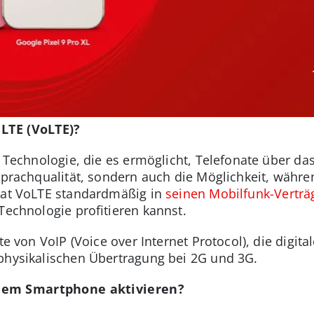
 LTE (VoLTE)?
e Technologie, die es ermöglicht, Telefonate über da
 Sprachqualität, sondern auch die Möglichkeit, währe
 hat VoLTE standardmäßig in
seinen Mobilfunk-Verträ
 Technologie profitieren kannst.
nte von VoIP (Voice over Internet Protocol), die digi
physikalischen Übertragung bei 2G und 3G.
nem Smartphone aktivieren?