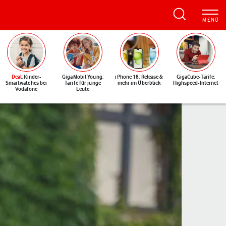
Deal
: Kinder-
GigaMobil Young:
iPhone 18: Release &
GigaCube-Tarife:
Smartwatches bei
Tarife für junge
mehr im Überblick
Highspeed-Internet
Vodafone
Leute