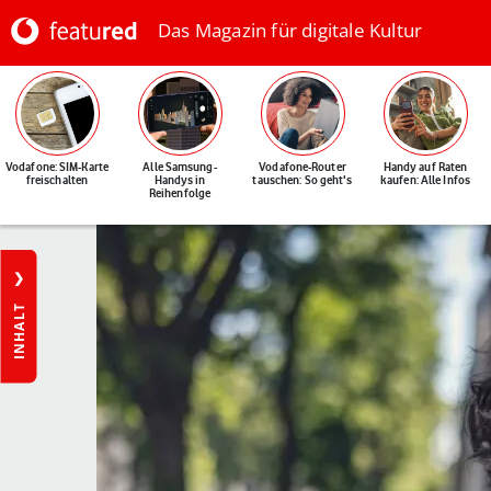
Das Magazin für digitale Kultur
Vodafone: SIM-Karte
Alle Samsung-
Vodafone-Router
Handy auf Raten
freischalten
Handys in
tauschen: So geht's
kaufen: Alle Infos
Reihenfolge
INHALT