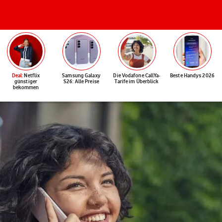
Deal
: Netflix
Samsung Galaxy
Die Vodafone CallYa-
Beste Handys 2026
günstiger
S26: Alle Preise
Tarife im Überblick
bekommen