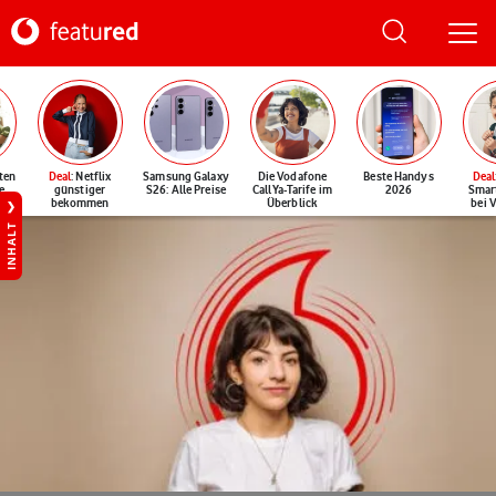
ten
Deal
: Netflix
Samsung Galaxy
Die Vodafone
Beste Handys
Deal
e
günstiger
S26: Alle Preise
CallYa-Tarife im
2026
Smar
bekommen
Überblick
bei 
INHALT