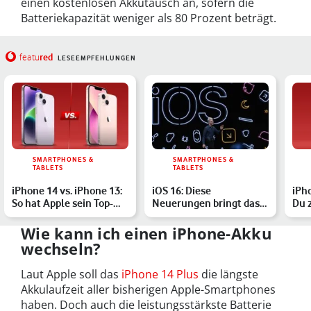
einen kostenlosen Akkutausch an, sofern die
Batteriekapazität weniger als 80 Prozent beträgt.
red
featu
LESEEMPFEHLUNGEN
SMARTPHONES &
SMARTPHONES &
TABLETS
TABLETS
iPhone 14 vs. iPhone 13:
iOS 16: Diese
iPh
So hat Apple sein Top-
Neuerungen bringt das
Du 
Smartphone verbess…
Update auf Dein iPhone
Dis
Wie kann ich einen iPhone-Akku
wechseln?
Laut Apple soll das
iPhone 14 Plus
die längste
Akkulaufzeit aller bisherigen Apple-Smartphones
haben. Doch auch die leistungsstärkste Batterie