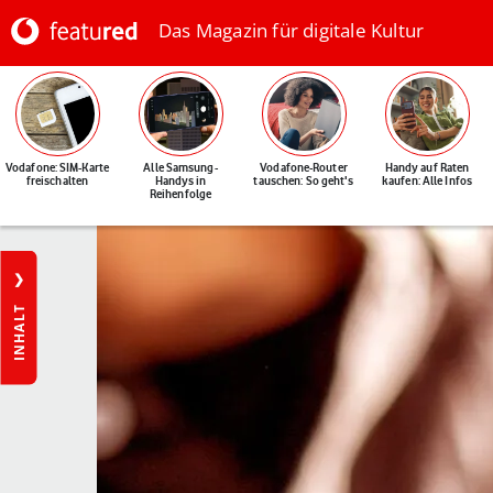
Das Magazin für digitale Kultur
Vodafone: SIM-Karte
Alle Samsung-
Vodafone-Router
Handy auf Raten
freischalten
Handys in
tauschen: So geht's
kaufen: Alle Infos
Reihenfolge
INHALT