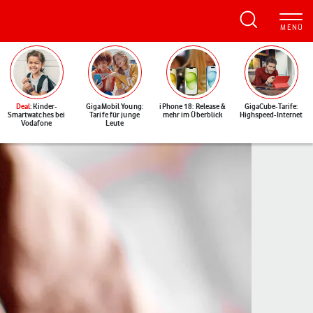
Deal
: Kinder-
GigaMobil Young:
iPhone 18: Release &
GigaCube-Tarife:
Smartwatches bei
Tarife für junge
mehr im Überblick
Highspeed-Internet
Vodafone
Leute