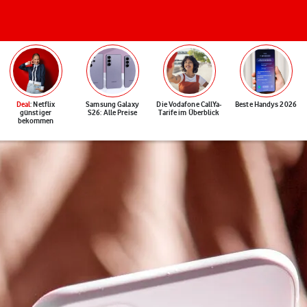
Deal
: Netflix
Samsung Galaxy
Die Vodafone CallYa-
Beste Handys 2026
günstiger
S26: Alle Preise
Tarife im Überblick
bekommen