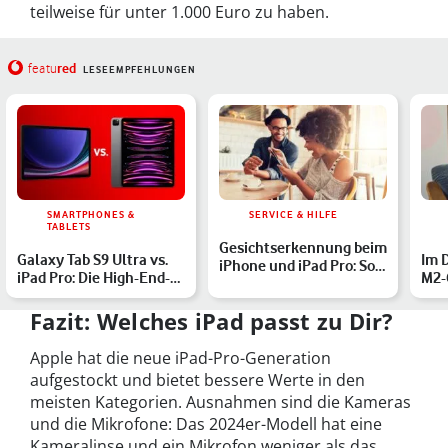
teilweise für unter 1.000 Euro zu haben.
red
featu
LESEEMPFEHLUNGEN
SMARTPHONES &
SERVICE & HILFE
TABLETS
Gesichtserkennung beim
Galaxy Tab S9 Ultra vs.
Im 
iPhone und iPad Pro: So
iPad Pro: Die High-End-
M2-C
richtest Du Face I…
Tablets im Verglei…
Air 
Fazit: Welches iPad passt zu Dir?
Apple hat die neue iPad-Pro-Generation
aufgestockt und bietet bessere Werte in den
meisten Kategorien. Ausnahmen sind die Kameras
und die Mikrofone: Das 2024er-Modell hat eine
Kameralinse und ein Mikrofon weniger als das