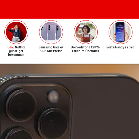
Deal
: Netflix
Samsung Galaxy
Die Vodafone CallYa-
Beste Handys 2026
günstiger
S26: Alle Preise
Tarife im Überblick
bekommen