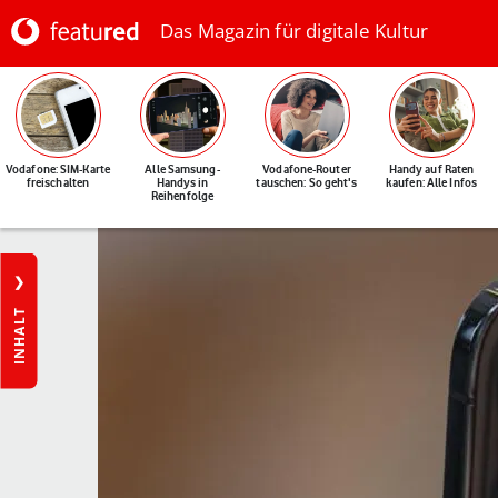
Das Magazin für digitale Kultur
Vodafone: SIM-Karte
Alle Samsung-
Vodafone-Router
Handy auf Raten
freischalten
Handys in
tauschen: So geht's
kaufen: Alle Infos
Reihenfolge
INHALT