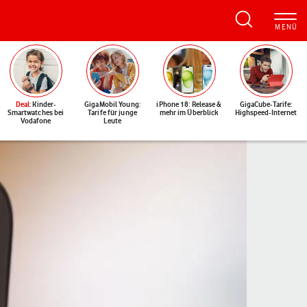
Deal
: Kinder-
GigaMobil Young:
iPhone 18: Release &
GigaCube-Tarife:
Smartwatches bei
Tarife für junge
mehr im Überblick
Highspeed-Internet
Vodafone
Leute