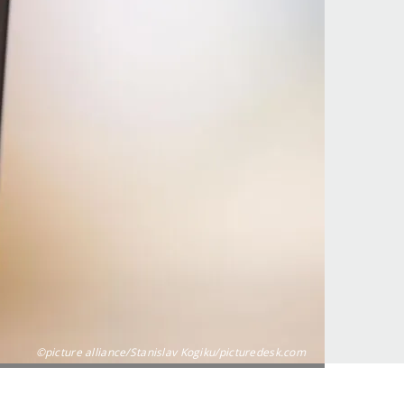
©picture alliance/Stanislav Kogiku/picturedesk.com