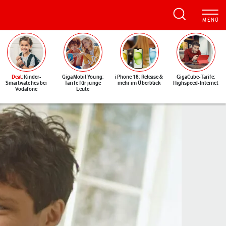
Deal
: Kinder-
GigaMobil Young:
iPhone 18: Release &
GigaCube-Tarife:
Smartwatches bei
Tarife für junge
mehr im Überblick
Highspeed-Internet
Vodafone
Leute