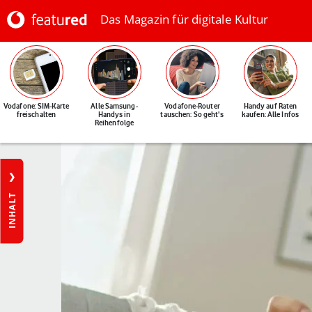
Das Magazin für digitale Kultur
Vodafone: SIM-Karte
Alle Samsung-
Vodafone-Router
Handy auf Raten
freischalten
Handys in
tauschen: So geht's
kaufen: Alle Infos
Reihenfolge
INHALT