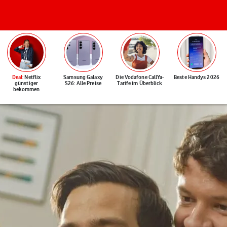
Deal
: Netflix
Samsung Galaxy
Die Vodafone CallYa-
Beste Handys 2026
günstiger
S26: Alle Preise
Tarife im Überblick
bekommen