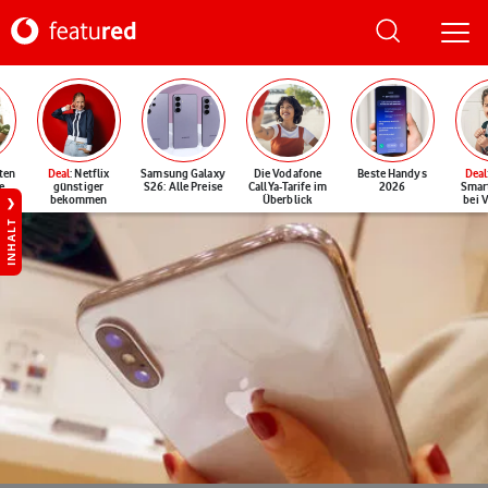
ten
Deal
: Netflix
Samsung Galaxy
Die Vodafone
Beste Handys
Deal
e
günstiger
S26: Alle Preise
CallYa-Tarife im
2026
Smar
bekommen
Überblick
bei 
INHALT