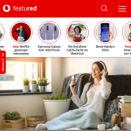
ten
Deal
: Netflix
Samsung Galaxy
Die Vodafone
Beste Handys
Deal
e
günstiger
S26: Alle Preise
CallYa-Tarife im
2026
Smar
bekommen
Überblick
bei 
INHALT