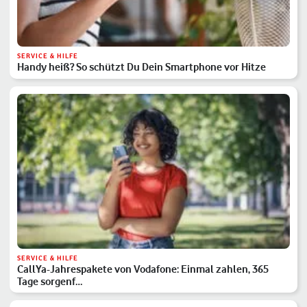
SERVICE & HILFE
Handy heiß? So schützt Du Dein Smartphone vor Hitze
SERVICE & HILFE
CallYa-Jahrespakete von Vodafone: Einmal zahlen, 365
Tage sorgenf…