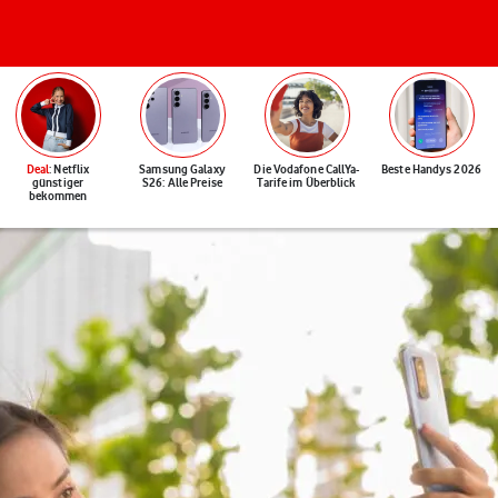
Deal
: Netflix
Samsung Galaxy
Die Vodafone CallYa-
Beste Handys 2026
günstiger
S26: Alle Preise
Tarife im Überblick
bekommen