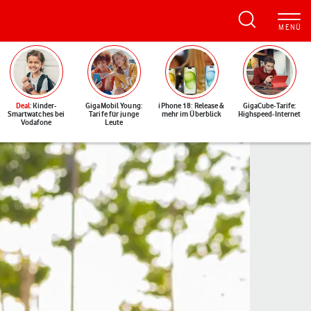
Deal
: Kinder-
GigaMobil Young:
iPhone 18: Release &
GigaCube-Tarife:
Smartwatches bei
Tarife für junge
mehr im Überblick
Highspeed-Internet
Vodafone
Leute