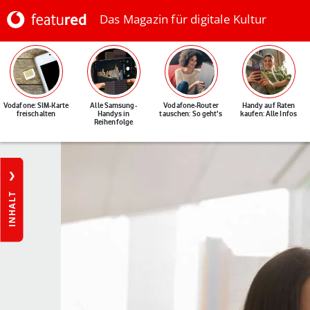
Das Magazin für digitale Kultur
Vodafone: SIM-Karte
Alle Samsung-
Vodafone-Router
Handy auf Raten
freischalten
Handys in
tauschen: So geht's
kaufen: Alle Infos
Reihenfolge
INHALT