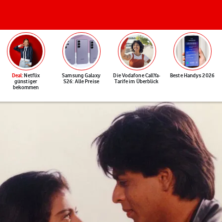
Deal
: Netflix
Samsung Galaxy
Die Vodafone CallYa-
Beste Handys 2026
günstiger
S26: Alle Preise
Tarife im Überblick
bekommen