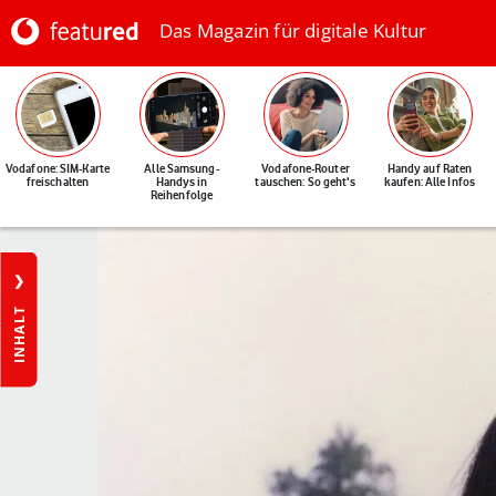
Das Magazin für digitale Kultur
Vodafone: SIM-Karte
Alle Samsung-
Vodafone-Router
Handy auf Raten
freischalten
Handys in
tauschen: So geht's
kaufen: Alle Infos
Reihenfolge
INHALT