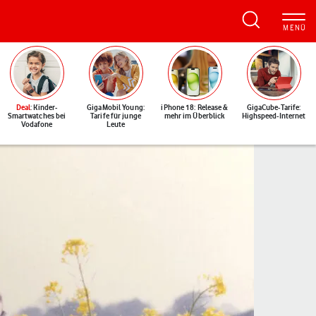
Deal
: Kinder-
GigaMobil Young:
iPhone 18: Release &
GigaCube-Tarife:
Smartwatches bei
Tarife für junge
mehr im Überblick
Highspeed-Internet
Vodafone
Leute