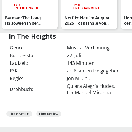
TV &
TV &
ENTERTAINMENT
ENTERTAINMENT
Batman: The Long
Netflix: Neu im August
Herr
Halloween in der
2026 – das Finale von
der 
featured-Filmkritik: Die
Outer Banks und mehr
zur
würdig…
I
n The Heights
Genre:
Musical-Verfilmung
Bundesstart:
22. Juli
Laufzeit:
143 Minuten
FSK:
ab 6 Jahren freigegeben
Regie:
Jon M. Chu
Quiara Alegría Hudes,
Drehbuch:
Lin-Manuel Miranda
Filme-Serien
Film-Review