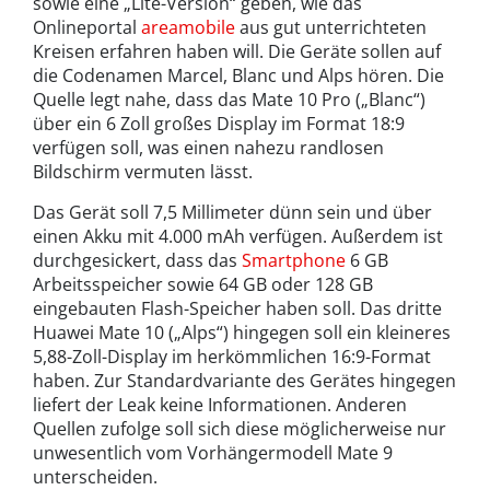
sowie eine „Lite-Version“ geben, wie das
Onlineportal
areamobile
aus gut unterrichteten
Kreisen erfahren haben will. Die Geräte sollen auf
die Codenamen Marcel, Blanc und Alps hören. Die
Quelle legt nahe, dass das Mate 10 Pro („Blanc“)
über ein 6 Zoll großes Display im Format 18:9
verfügen soll, was einen nahezu randlosen
Bildschirm vermuten lässt.
Das Gerät soll 7,5 Millimeter dünn sein und über
einen Akku mit 4.000 mAh verfügen. Außerdem ist
durchgesickert, dass das
Smartphone
6 GB
Arbeitsspeicher sowie 64 GB oder 128 GB
eingebauten Flash-Speicher haben soll. Das dritte
Huawei Mate 10 („Alps“) hingegen soll ein kleineres
5,88-Zoll-Display im herkömmlichen 16:9-Format
haben. Zur Standardvariante des Gerätes hingegen
liefert der Leak keine Informationen. Anderen
Quellen zufolge soll sich diese möglicherweise nur
unwesentlich vom Vorhängermodell Mate 9
unterscheiden.