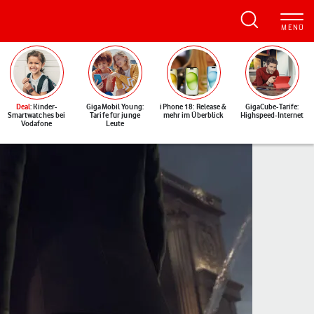
Deal
: Kinder-
GigaMobil Young:
iPhone 18: Release &
GigaCube-Tarife:
Smartwatches bei
Tarife für junge
mehr im Überblick
Highspeed-Internet
Vodafone
Leute