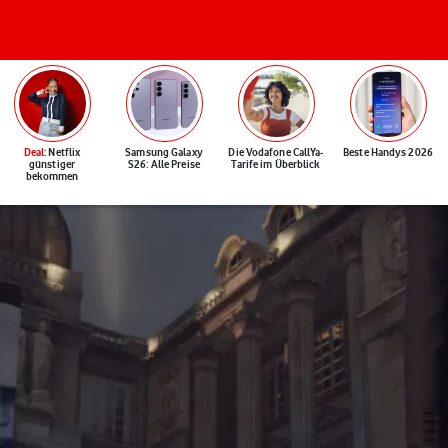
Deal
: Netflix
Samsung Galaxy
Die Vodafone CallYa-
Beste Handys 2026
günstiger
S26: Alle Preise
Tarife im Überblick
bekommen