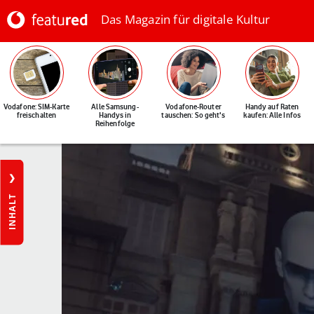
Das Magazin für digitale Kultur
Vodafone: SIM-Karte
Alle Samsung-
Vodafone-Router
Handy auf Raten
freischalten
Handys in
tauschen: So geht's
kaufen: Alle Infos
Reihenfolge
INHALT