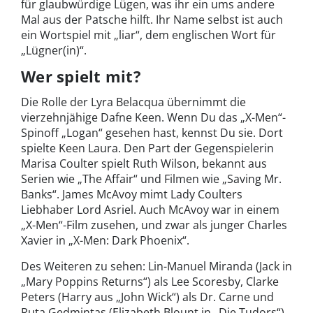
für glaubwürdige Lügen, was ihr ein ums andere
Mal aus der Patsche hilft. Ihr Name selbst ist auch
ein Wortspiel mit „liar“, dem englischen Wort für
„Lügner(in)“.
Wer spielt mit?
Die Rolle der Lyra Belacqua übernimmt die
vierzehnjähige Dafne Keen. Wenn Du das „X-Men“-
Spinoff „Logan“ gesehen hast, kennst Du sie. Dort
spielte Keen Laura. Den Part der Gegenspielerin
Marisa Coulter spielt Ruth Wilson, bekannt aus
Serien wie „The Affair“ und Filmen wie „Saving Mr.
Banks“. James McAvoy mimt Lady Coulters
Liebhaber Lord Asriel. Auch McAvoy war in einem
„X-Men“-Film zusehen, und zwar als junger Charles
Xavier in „X-Men: Dark Phoenix“.
Des Weiteren zu sehen: Lin-Manuel Miranda (Jack in
„Mary Poppins Returns“) als Lee Scoresby, Clarke
Peters (Harry aus „John Wick“) als Dr. Carne und
Ruta Gedmintas (Elizabeth Blount in „Die Tudors“)