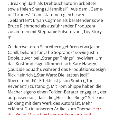
„Breaking Bad“ als Drehbuchautorin arbeitete,
sowie Helen Shang („Hannibal“). Aus dem „Game-
of-Thrones“-Team stammen gleich zwei
„Gefährten“: Bryan Cogman als beratender sowie
Bruce Richmond als ausführender Produzent,
zusammen mit Stephanie Folsom von „Toy Story
4“.
Zu den weiteren Schreibern gehören etwa Jason
Cahill, bekannt für „The Sopranos“ sowie Justin
Doble, zuvor bei „Stranger Things“ involviert. Um
das Kostümdesign kümmert sich Kate Hawley
(„Suicide Squad“), während das Produktionsdesign
Rick Heinrich („Star Wars: Die letzten Jedi“)
übernimmt. Für Effekte ist Jason Smith („The
Revenant“) zuständig. Mit Tom Shippe haben die
Macher eigens einen Tolkien-Berater engagiert, der
aufpassen soll, dass die „Herr-der-Ringe“-Serie im
Einklang mit dem Werk des Autors ist. Mehr
erfährst Du in unserem Artikel zum Thema:
Herr
der Ringe: Das ist bislang zur Serie bekannt
.