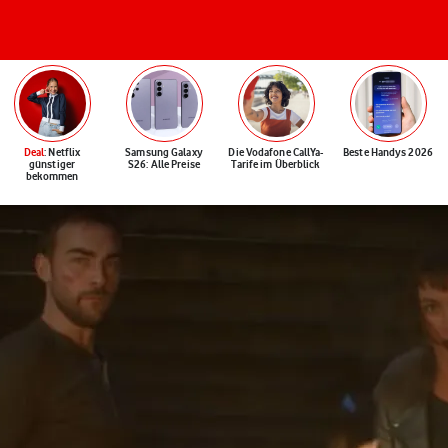
Deal
: Netflix
Samsung Galaxy
Die Vodafone CallYa-
Beste Handys 2026
günstiger
S26: Alle Preise
Tarife im Überblick
bekommen