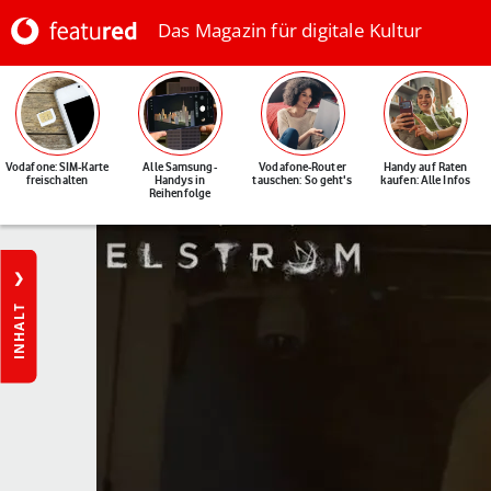
Das Magazin für digitale Kultur
Vodafone: SIM-Karte
Alle Samsung-
Vodafone-Router
Handy auf Raten
freischalten
Handys in
tauschen: So geht's
kaufen: Alle Infos
Reihenfolge
INHALT