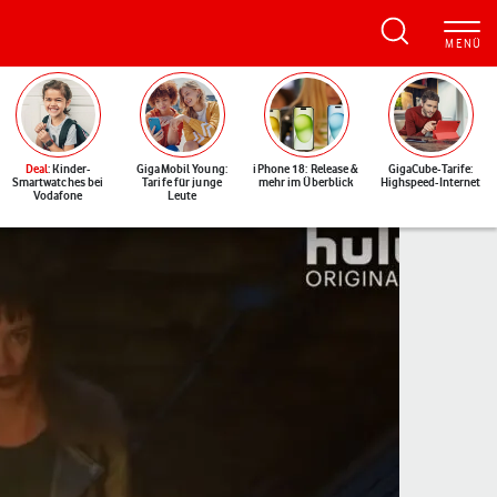
Deal
: Kinder-
GigaMobil Young:
iPhone 18: Release &
GigaCube-Tarife:
Smartwatches bei
Tarife für junge
mehr im Überblick
Highspeed-Internet
Vodafone
Leute