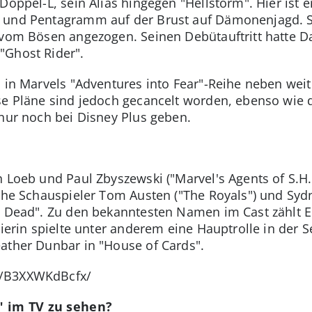
Doppel-L, sein Alias hingegen "Hellstorm". Hier ist 
 und Pentagramm auf der Brust auf Dämonenjagd. Se
k vom Bösen angezogen. Seinen Debütauftritt hatte 
"Ghost Rider".
" in Marvels "Adventures into Fear"-Reihe neben wei
se Pläne sind jedoch gecancelt worden, ebenso wie 
nur noch bei Disney Plus geben.
 Loeb und Paul Zbyszewski ("Marvel's Agents of S.H.I
ische Schauspieler Tom Austen ("The Royals") und S
ng Dead". Zu den bekanntesten Namen im Cast zählt E
nierin spielte unter anderem eine Hauptrolle in der
ather Dunbar in "House of Cards".
p/B3XXWKdBcfx/
" im TV zu sehen?