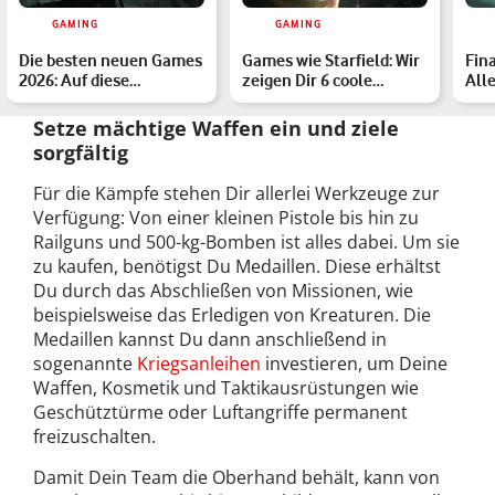
GAMING
GAMING
Die besten neuen Games
Games wie Starfield: Wir
Fina
2026: Auf diese
zeigen Dir 6 coole
All
Highlights sind wir
alternative Weltraum-…
Gam
besond…
Setze mächtige Waffen ein und ziele
sorgfältig
Für die Kämpfe stehen Dir allerlei Werkzeuge zur
Verfügung: Von einer kleinen Pistole bis hin zu
Railguns und 500-kg-Bomben ist alles dabei. Um sie
zu kaufen, benötigst Du Medaillen. Diese erhältst
Du durch das Abschließen von Missionen, wie
beispielsweise das Erledigen von Kreaturen. Die
Medaillen kannst Du dann anschließend in
sogenannte
Kriegsanleihen
investieren, um Deine
Waffen, Kosmetik und Taktikausrüstungen wie
Geschütztürme oder Luftangriffe permanent
freizuschalten.
Damit Dein Team die Oberhand behält, kann von