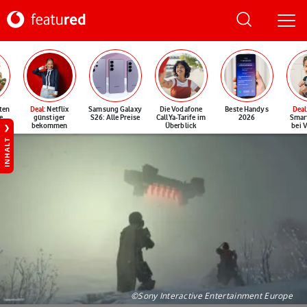
ten
Deal
: Netflix
Samsung Galaxy
Die Vodafone
Beste Handys
Deal
e
günstiger
S26: Alle Preise
CallYa-Tarife im
2026
Smar
bekommen
Überblick
bei 
INHALT
©Sony Interactive Entertainment Europe