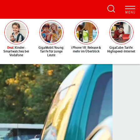
Deal
: Kinder-
GigaMobil Young:
iPhone 18: Release &
GigaCube-Tarife:
Smartwatches bei
Tarife für junge
mehr im Überblick
Highspeed-Internet
Vodafone
Leute