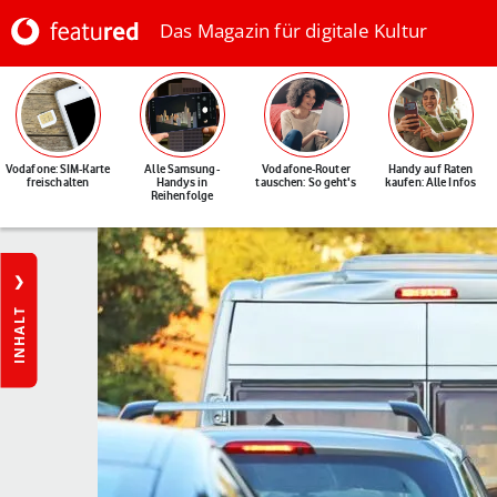
Das Magazin für digitale Kultur
Vodafone: SIM-Karte
Alle Samsung-
Vodafone-Router
Handy auf Raten
freischalten
Handys in
tauschen: So geht's
kaufen: Alle Infos
Reihenfolge
INHALT