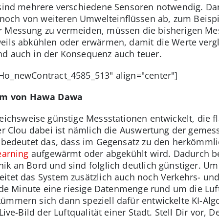
, sind mehrere verschiedene Sensoren notwendig. Da
och von weiteren Umwelteinflüssen ab, zum Beispie
r Messung zu vermeiden, müssen die bisherigen Mess
eils abkühlen oder erwärmen, damit die Werte vergle
nd auch in der Konsequenz auch teuer.
oHo_newContract_4585_513" align="center"]
tem von Hawa Dawa
eichsweise günstige Messstationen entwickelt, die 
 Der Clou dabei ist nämlich die Auswertung der gem
, bedeutet das, dass im Gegensatz zu den herkömmli
earning
aufgewärmt oder abgekühlt wird. Dadurch be
k an Bord und sind folglich deutlich günstiger. Um d
itet das System zusätzlich auch noch Verkehrs- und
 jede Minute eine riesige Datenmenge rund um die Luf
ümmern sich dann speziell dafür entwickelte KI-Algo
Live-Bild der Luftqualität einer Stadt. Stell Dir vor,