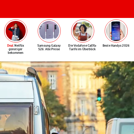
Deal
: Netflix
Samsung Galaxy
Die Vodafone CallYa-
Beste Handys 2026
günstiger
S26: Alle Preise
Tarife im Überblick
bekommen