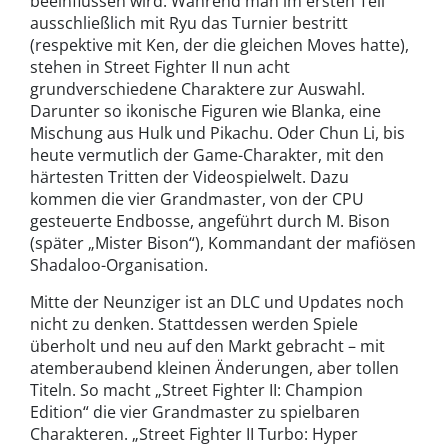
beeinflussen wird. Während man im ersten Teil
ausschließlich mit Ryu das Turnier bestritt
(respektive mit Ken, der die gleichen Moves hatte),
stehen in Street Fighter II nun acht
grundverschiedene Charaktere zur Auswahl.
Darunter so ikonische Figuren wie Blanka, eine
Mischung aus Hulk und Pikachu. Oder Chun Li, bis
heute vermutlich der Game-Charakter, mit den
härtesten Tritten der Videospielwelt. Dazu
kommen die vier Grandmaster, von der CPU
gesteuerte Endbosse, angeführt durch M. Bison
(später „Mister Bison“), Kommandant der mafiösen
Shadaloo-Organisation.
Mitte der Neunziger ist an DLC und Updates noch
nicht zu denken. Stattdessen werden Spiele
überholt und neu auf den Markt gebracht – mit
atemberaubend kleinen Änderungen, aber tollen
Titeln. So macht „Street Fighter II: Champion
Edition“ die vier Grandmaster zu spielbaren
Charakteren. „Street Fighter II Turbo: Hyper